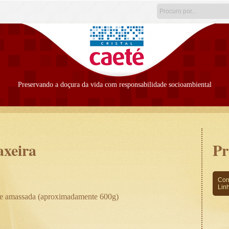
Preservando a doçura da vida com responsabilidade socioambiental
axeira
Pr
Con
Lin
a e amassada (aproximadamente 600g)