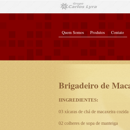
Quem Somos
Produtos
Contato
Brigadeiro de Mac
IINGREDIENTES:
03 xícaras de chá de macaxeira cozid
02 colheres de sopa de manteiga