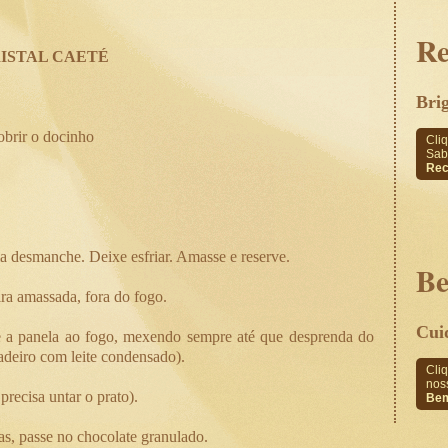
Re
ISTAL CAETÉ
Bri
obrir o docinho
Cli
Sab
Rec
a desmanche. Deixe esfriar. Amasse e reserve.
Be
ra amassada, fora do fogo.
Cui
te a panela ao fogo, mexendo sempre até que desprenda do
deiro com leite condensado).
Cliq
nos
recisa untar o prato).
Bem
as, passe no chocolate granulado.