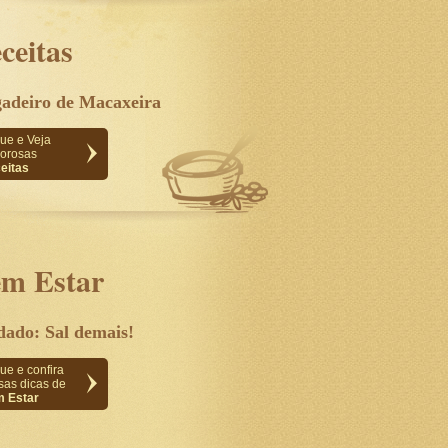
ceitas
gadeiro de Macaxeira
que e Veja
orosas
eitas
m Estar
dado: Sal demais!
ue e confira
sas dicas de
 Estar