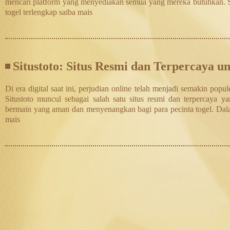
mencari platform yang menyediakan semua yang mereka butuhkan. Si
togel terlengkap
saiba mais
Situstoto: Situs Resmi dan Terpercaya u
Di era digital saat ini, perjudian online telah menjadi semakin popul
Situstoto muncul sebagai salah satu situs resmi dan terpercaya
bermain yang aman dan menyenangkan bagi para pecinta togel. Dalam
mais