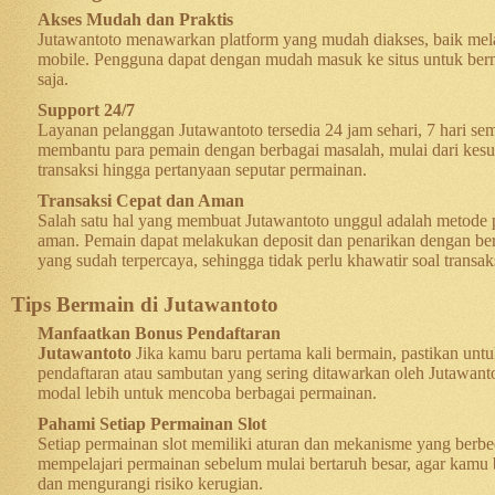
Akses Mudah dan Praktis
Jutawantoto menawarkan platform yang mudah diakses, baik mela
mobile. Pengguna dapat dengan mudah masuk ke situs untuk ber
saja.
Support 24/7
Layanan pelanggan Jutawantoto tersedia 24 jam sehari, 7 hari se
membantu para pemain dengan berbagai masalah, mulai dari kesu
transaksi hingga pertanyaan seputar permainan.
Transaksi Cepat dan Aman
Salah satu hal yang membuat Jutawantoto unggul adalah metode
aman. Pemain dapat melakukan deposit dan penarikan dengan b
yang sudah terpercaya, sehingga tidak perlu khawatir soal transak
Tips Bermain di Jutawantoto
Manfaatkan Bonus Pendaftaran
Jutawantoto
Jika kamu baru pertama kali bermain, pastikan un
pendaftaran atau sambutan yang sering ditawarkan oleh Jutawant
modal lebih untuk mencoba berbagai permainan.
Pahami Setiap Permainan Slot
Setiap permainan slot memiliki aturan dan mekanisme yang berb
mempelajari permainan sebelum mulai bertaruh besar, agar kamu b
dan mengurangi risiko kerugian.