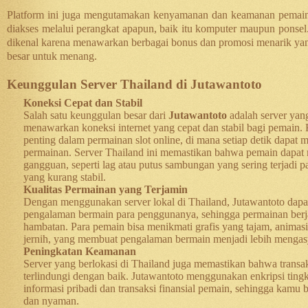
Platform ini juga mengutamakan kenyamanan dan keamanan pemai
diakses melalui perangkat apapun, baik itu komputer maupun ponsel. 
dikenal karena menawarkan berbagai bonus dan promosi menarik ya
besar untuk menang.
Keunggulan Server Thailand di Jutawantoto
Koneksi Cepat dan Stabil
Salah satu keunggulan besar dari
Jutawantoto
adalah server yang
menawarkan koneksi internet yang cepat dan stabil bagi pemain.
penting dalam permainan slot online, di mana setiap detik dapat 
permainan. Server Thailand ini memastikan bahwa pemain dapat
gangguan, seperti lag atau putus sambungan yang sering terjadi pa
yang kurang stabil.
Kualitas Permainan yang Terjamin
Dengan menggunakan server lokal di Thailand, Jutawantoto dap
pengalaman bermain para penggunanya, sehingga permainan berja
hambatan. Para pemain bisa menikmati grafis yang tajam, animasi
jernih, yang membuat pengalaman bermain menjadi lebih mengas
Peningkatan Keamanan
Server yang berlokasi di Thailand juga memastikan bahwa transak
terlindungi dengan baik. Jutawantoto menggunakan enkripsi tingk
informasi pribadi dan transaksi finansial pemain, sehingga kamu
dan nyaman.