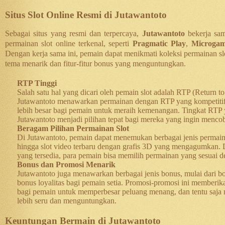
Situs Slot Online Resmi di Jutawantoto
Sebagai situs yang resmi dan terpercaya,
Jutawantoto
bekerja sam
permainan slot online terkenal, seperti
Pragmatic Play
,
Microgam
Dengan kerja sama ini, pemain dapat menikmati koleksi permainan sl
tema menarik dan fitur-fitur bonus yang menguntungkan.
RTP Tinggi
Salah satu hal yang dicari oleh pemain slot adalah RTP (Return to
Jutawantoto menawarkan permainan dengan RTP yang kompetiti
lebih besar bagi pemain untuk meraih kemenangan. Tingkat RTP
Jutawantoto menjadi pilihan tepat bagi mereka yang ingin menc
Beragam Pilihan Permainan Slot
Di Jutawantoto, pemain dapat menemukan berbagai jenis permainan 
hingga slot video terbaru dengan grafis 3D yang mengagumkan.
yang tersedia, para pemain bisa memilih permainan yang sesuai d
Bonus dan Promosi Menarik
Jutawantoto juga menawarkan berbagai jenis bonus, mulai dari b
bonus loyalitas bagi pemain setia. Promosi-promosi ini member
bagi pemain untuk memperbesar peluang menang, dan tentu saja
lebih seru dan menguntungkan.
Keuntungan Bermain di Jutawantoto