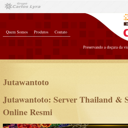
Quem Somos
Produtos
Contato
Preservando a doçura da vi
Jutawantoto
Jutawantoto: Server Thailand & S
Online Resmi